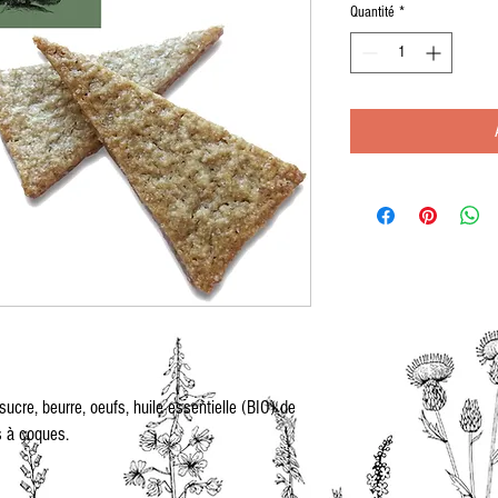
Quantité
*
sucre, beurre, oeufs, huile essentielle (BIO) de
s à coques.