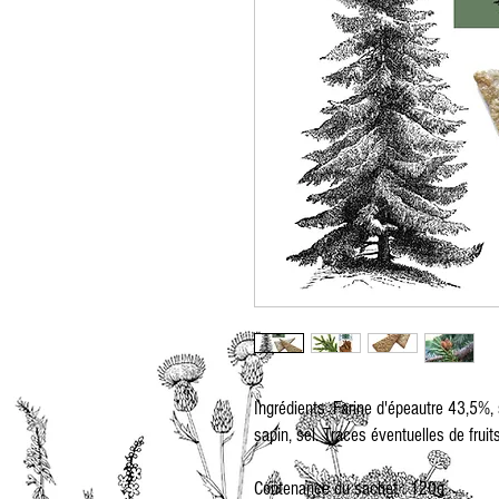
Ingrédients :Farine d'épeautre 43,5%, 
sapin, sel. Traces éventuelles de fruit
Contenance du sachet : 120g