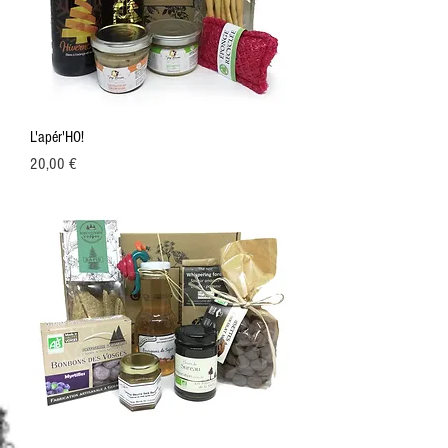
L'apér'HO!
Prix
20,00 €