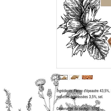
Ingrédients :Farine d'épeautre 43,5%, 
noisettes concassées 3,5%, sel.
Contenance du sachet : 120g