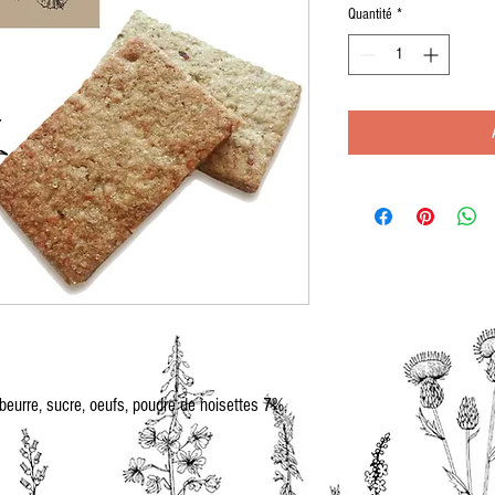
Quantité
*
beurre, sucre, oeufs, poudre de noisettes 7%,