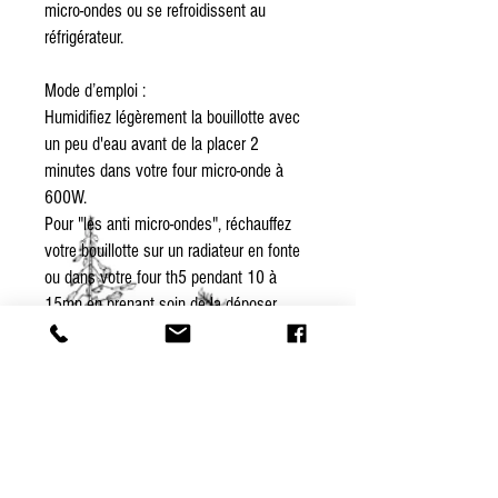
micro-ondes ou se refroidissent au
réfrigérateur.
Mode d’emploi :
Humidifiez légèrement la bouillotte avec
un peu d'eau avant de la placer 2
minutes dans votre four micro-onde à
600W.
Pour "les anti micro-ondes", réchauffez
votre bouillotte sur un radiateur en fonte
ou dans votre four th5 pendant 10 à
15mn en prenant soin de la déposer
dans un plat non métallique.
Cette bouillotte vous procurera alors,
confort et chaleur!
Pour obtenir un coussin frais, placer la
bouillotte un moment dans le
réfrigérateur. Prenez soin de l’envelopper
dans un sac étanche ou un film, afin