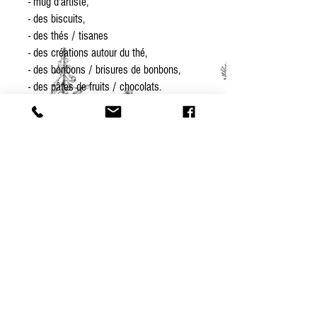
- mug d'artiste,
- des biscuits,
- des thés / tisanes
- des créations autour du thé,
- des bonbons / brisures de bonbons,
- des pâtes de fruits / chocolats.
Valeur des produits equivalent au prix du
coffret.
Faites nous confiance et laissez-vous
porter Vosgien !
Suggestion de composition
En cas d'intolérance, d'alergies
alimentaires, de régime particulier ou
juste question de goût, préciser lors de
vos commande vos préférences!