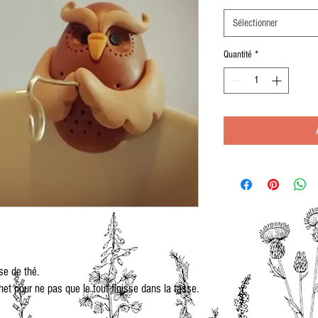
Sélectionner
Quantité
*
se de thé.
het pour ne pas que le tout finisse dans la tasse.