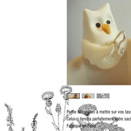
Petite décoration à mettre sur vos tas
Celui-ci tiendra parfaitement votre sac
Fabriqué en Fimo.